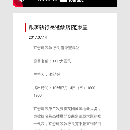
跟著執行長逛飯店|范秉豐
2017.07.14
京懋建設執行長 范秉豐專訪
節目名稱： POP大國民
主持人： 蔡詩萍
播出時間：106年7月14日（五）1800-
1900
京懋建設第二次獲得英國國際地產大獎，
也被提名為高樓層開發商類組亞太區的唯
一代表，京懋建設執行長范秉豐來到節目