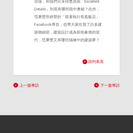
現場，和我們分享得獎原因「Excellent
Details」到底有哪些箇中奧秘？此外，
范秉豐所經營的「跟著執行長逛飯店」
Facebook專頁，也帶大家欣賞了許多建
築物細節，建築設計成為前衛象徵的當
代，范秉豐又有哪些描繪中的建築夢？
回列表頁
上一篇專訪
下一篇專訪